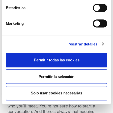
Estadística
Marketing
Mostrar detalles
Permitir todas las cookies
Practical Tips for Networking Events
Permitir la selección
(BNI Global)
Tue, 04 August 2026
Solo usar cookies necesarias
Walking into a networking event can feel
intimidating. You don’t know
who you’ll meet. You’re not sure how to start a
conversation. And there’s always that nagging