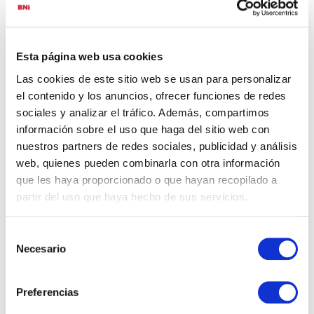
Esta página web usa cookies
Las cookies de este sitio web se usan para personalizar
el contenido y los anuncios, ofrecer funciones de redes
sociales y analizar el tráfico. Además, compartimos
información sobre el uso que haga del sitio web con
Why Is Word of Mouth Marketing
nuestros partners de redes sociales, publicidad y análisis
Important?
web, quienes pueden combinarla con otra información
(BNI Global)
que les haya proporcionado o que hayan recopilado a
Thu, 06 August 2026
partir del uso que haya hecho de sus servicios.
Word of mouth marketing has a reputation problem
it doesn’t deserve. It gets treated like a nice bonus
Selección
instead of a real growth channel, something that
Necesario
de
happens on the side while the “real” marketing gets
consentimiento
done elsewhere. In reality, word of mouth converts
better than almost anything else a business can do,
Preferencias
precisely because it doesn’t feel like marketing […]