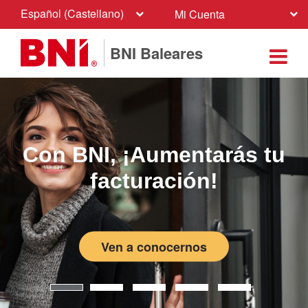
Español (Castellano)
Mi Cuenta
BNI Baleares
Te 
NI, ¡Aumentarás tu
sigui
facturación!
Ven a conocernos