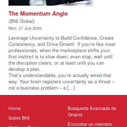
The Momentum Angle
(BNI Global)
Mon, 27 July 2026
Leverage Uncertainty to Build Confidence, Create
Consistency, and Drive Growth If you’re like most
professionals, when the marketplace shifts your
first instinct is to slow down, even stop, wait until
the disruption clears, or at least until you can
develop a plan.
That’s understandable, you’re actually wired that
way. Your brain registers uncertainty as a threat –
not a business problem – a […]
Home
Búsqueda Avanzada de
Grupos
Sobre BNI
Encontrar un miembro