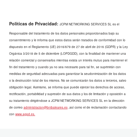
Políticas de Privacidad:
JCPM NETWORKING SERVICES SL es el
Responsable del tratamiento de los datos personales proporcionados bajo su
consentimiento y le informa que estos datos serán tratados de conformidad con lo
dispuesto en el Reglamento (UE) 2016/679 de 27 de abril de 2016 (GDPR)
y la Ley
Orgánica 3/2018 de 5 de diciembre (LOPDGDD),
con la finalidad de mantener una
relación comercial y conservarlos mientras exista un interés mutuo para mantener el
fin del tratamiento y cuando ya no sea necesario para tal fin, se suprimirán con
medidas de seguridad adecuadas para garantizar la seudonimización de los datos
o la destrucción total de los mismos. No se comunicarán los datos a terceros, salvo
obligación legal. Asimismo, se informa que puede ejercer los derechos de acceso,
rectificación, portabilidad y supresión de sus datos y los de limitación y oposición a
su tratamiento dirigiéndose a JCPM NETWORKING SERVICES SL en la dirección
de correo
administracion@bnibaleares.es
,así como el de reclamación contactando
con
www.agpd.es.